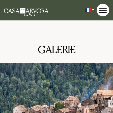
CASA꒎RVORA
GALERIE